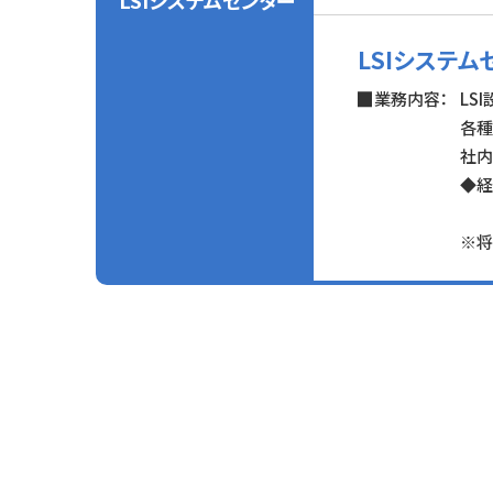
LSIシステ
業務内容：
LS
各種
社内
◆経
※将