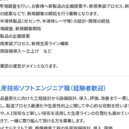
市場調査を行い、お客様へ新製品の企画提案や、新規実装プロセス、新
の提案などで、新規顧客の開拓を行う業務となります。​
半導体製品（光センサ、半導体レーザ等）の設計・開発の統括​
場調査、新規顧客開拓​
製品の企画提案​
規実装プロセス、新規生産ライン構築​
規設備導入～立上げ など​
業部の運営がメインとなります。
産技術ソフトエンジニア職（経験者歓迎）
品量産化に向けた工程設計から設備設計、導入、評価、改善まで一貫
し、製造プロセス最適化や生産性向上に関して中心的な役割を担いま
や、ＡＩ技術など新しい技術を活用した生産ラインの合理化も進めてい
きで、一緒に取り組んで頂ける方を募集します。
ァイナルテスト工程、画像検査工程の生産設備設計、導入、評価