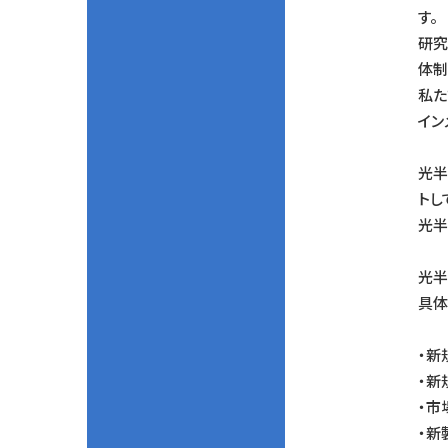
す。
研究
体制
私た
イン
光半
トし
光半
光半
具体
・新
・新
・市
・新