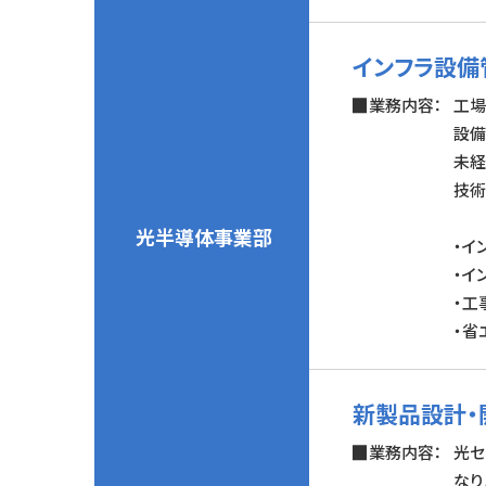
インフラ設備
業務内容：
工場
設備
未経
技術
光半導体事業部
・イ
・イ
・工
・省
新製品設計・
業務内容：
光セ
なり