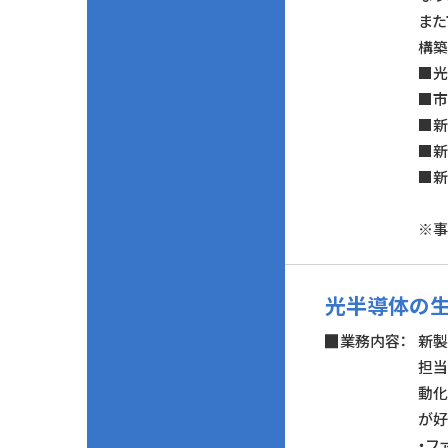
また
構築
■光
■市
■新
■新
■新
※事
光半導体の生
業務内容：
新製
担当
動化
が好
・フ