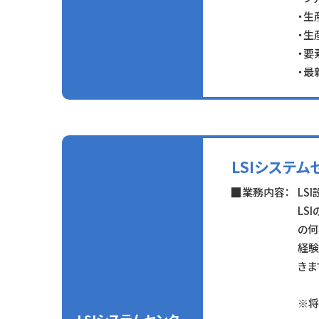
・生
・生
・要
・最
LSIシステム
業務内容：
LS
LS
の何
経験
きま
※将
LSIシステムセンター