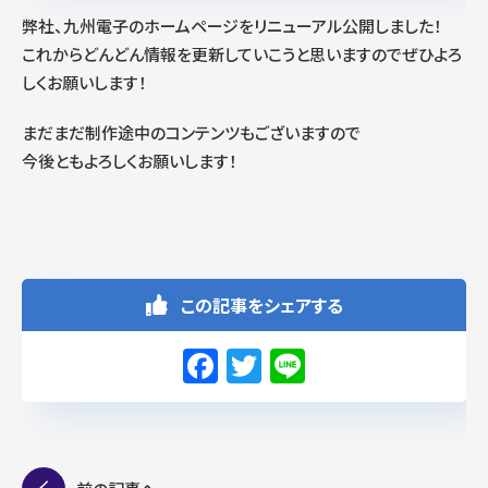
弊社、九州電子のホームページをリニューアル公開しました！
これからどんどん情報を更新していこうと思いますのでぜひよろ
しくお願いします！
まだまだ制作途中のコンテンツもございますので
今後ともよろしくお願いします！
この記事をシェアする
F
T
Li
a
w
n
c
it
e
e
te