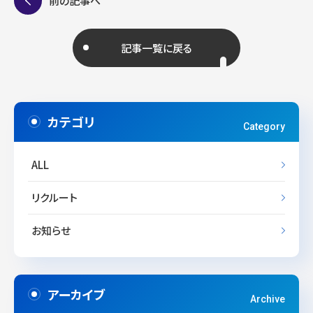
前の記事へ
b
r
o
o
記事一覧に戻る
k
カテゴリ
Category
ALL
リクルート
お知らせ
アーカイブ
Archive